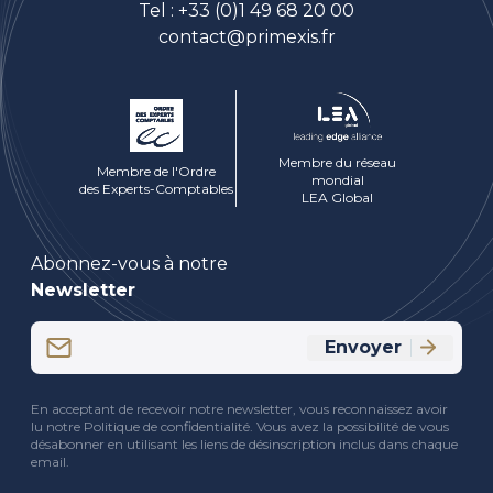
Tel :
+33 (0)1 49 68 20 00
contact@primexis.fr
Membre du réseau
Membre de l'Ordre
mondial
des Experts-Comptables
LEA Global
Abonnez-vous à notre
Newsletter
Email
Envoyer
(Nécessaire)
CAPTCHA
En acceptant de recevoir notre newsletter, vous reconnaissez avoir
lu notre Politique de confidentialité. Vous avez la possibilité de vous
désabonner en utilisant les liens de désinscription inclus dans chaque
email.