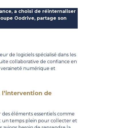
nce, a choisi de réinternaliser
roupe Oodrive, partage son
eur de logiciels spécialisé dans les
uite collaborative de confiance en
souveraineté numérique et
 l’intervention de
ur des éléments essentiels comme
t un temps plein pour collecter et
us avions besoin de reprendre la