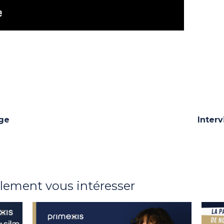
ge
Inter
alement vous intéresser