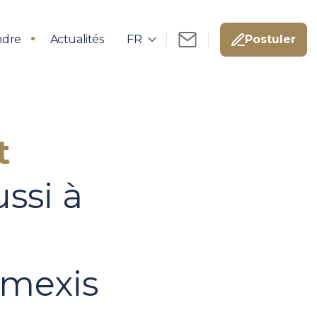
ndre
Actualités
Postuler
t
ssi à
imexis