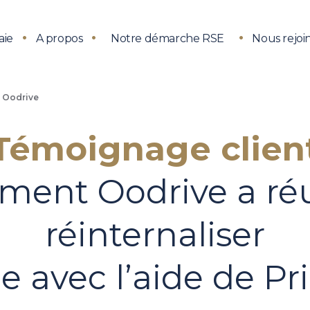
aie
A propos
Notre démarche RSE
Nous rejoi
– Oodrive
Témoignage clien
ent Oodrive a réu
réinternaliser
ie avec l’aide de Pr