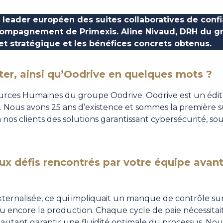
t leader européen des suites collaboratives de confia
accompagnement de Primexis. Aline Nivaud, DRH du g
et stratégique et les bénéfices concrets obtenus.
er, ainsi qu’Oodrive en quelques mots ?
sources Humaines du groupe Oodrive.
Oodrive
est un édit
s. Nous avons 25 ans d’existence et sommes la première s
 à nos clients des solutions garantissant cybersécurité, 
aux défis rencontrés par votre équipe avant
externalisée, ce qui impliquait un manque de contrôle s
ou encore la production. Chaque cycle de paie nécessitai
r autant garantir une fluidité optimale du processus. No