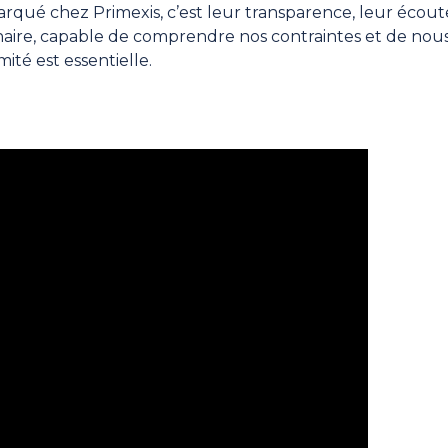
qué chez Primexis, c’est leur transparence, leur écoute 
naire, capable de comprendre nos contraintes et de nou
ité est essentielle.