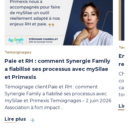
Temo
Temoignages
Ent
Paie et RH : comment Synergie Family
res
a fiabilisé ses processus avec mySilae
Chez
et Primexis
comp
Témoignage clientPaie et RH : comment
cabi
Synergie Family a fiabilisé ses processus avec
tout
mySilae et Primexis Temoignages – 2 juin 2026
Lire
Association à fort impact…
Lire plus