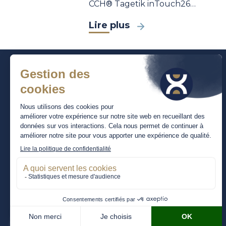
CCH® Tagetik inTouch26…
Lire plus
Tour Pacific
11-13 cours Valmy
92977 – Paris La Défense Cedex
Tel :
+33 (0)1 49 68 20 00
contact@primexis.fr
Membre du réseau
Membre de l'Ordre
mondial
des Experts-Comptables
LEA Global