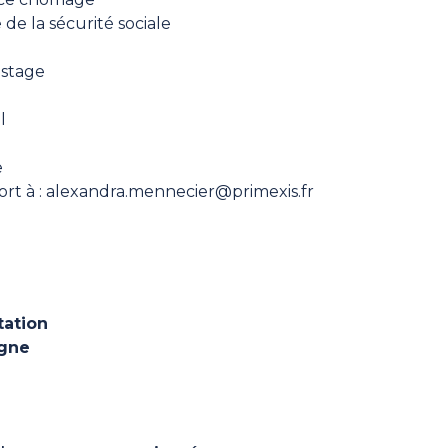
 de la sécurité sociale
 stage
l
e
rt ​à : alexandra.mennecier@primexis.fr
tation
igne