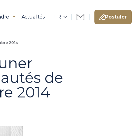
ndre
Actualités
Postuler
tobre 2014
euner
eautés de
bre 2014