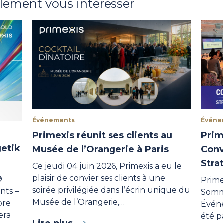
alement vous intéresser
Événements
Événe
Primexis réunit ses clients au
Prim
getik
Musée de l’Orangerie à Paris
Conv
Stra
Ce jeudi 04 juin 2026, Primexis a eu le
plaisir de convier ses clients à une
®
Prime
soirée privilégiée dans l’écrin unique du
nts –
Somme
Musée de l’Orangerie,…
bre
Événe
era
été p