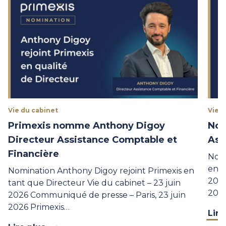
Vie du cabinet
Vie d
Primexis nomme Anthony Digoy
Nom
Directeur Assistance Comptable et
Ass
Financière
Nomi
en t
Nomination Anthony Digoy rejoint Primexis en
2026
tant que Directeur Vie du cabinet – 23 juin
202
2026 Communiqué de presse – Paris, 23 juin
2026 Primexis…
Lire