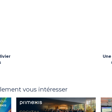
ivier
Une 
s
alement vous intéresser