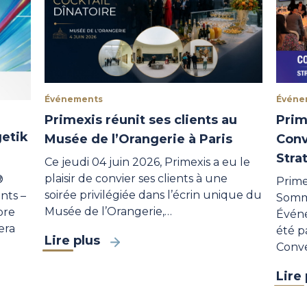
Événements
Événe
Primexis réunit ses clients au
Prim
getik
Musée de l’Orangerie à Paris
Conv
Stra
Ce jeudi 04 juin 2026, Primexis a eu le
plaisir de convier ses clients à une
®
Prime
soirée privilégiée dans l’écrin unique du
nts –
Somme
Musée de l’Orangerie,…
bre
Événe
era
été p
Lire plus
Conv
Lire 