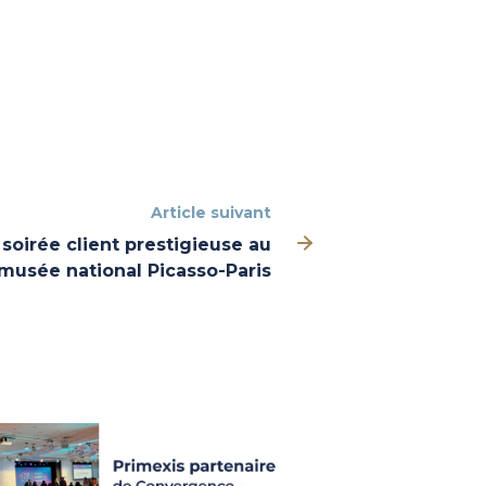
Article suivant
soirée client prestigieuse au
musée national Picasso-Paris