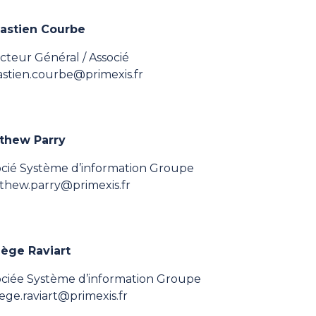
astien Courbe
cteur Général / Associé
astien.courbe@primexis.fr
thew Parry
ocié Système d’information Groupe
thew.parry@primexis.fr
ège Raviart
ociée Système d’information Groupe
ge.raviart@primexis.fr