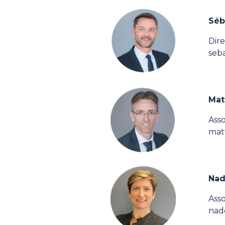
Séb
Dire
seb
Mat
Ass
mat
Nad
Ass
nade