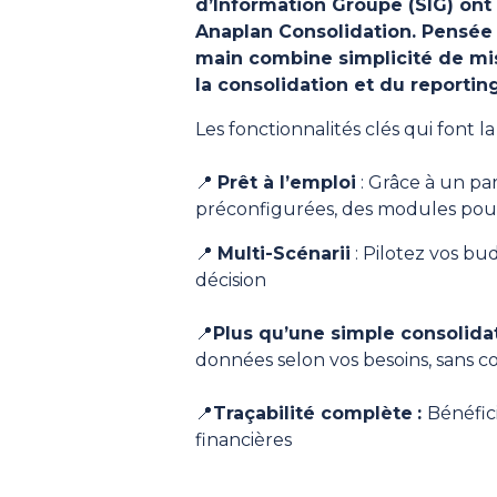
d’Information Groupe (SIG) ont
Anaplan Consolidation
. Pensée
main combine simplicité de mi
la consolidation et du reporting
Les fonctionnalités clés qui font la
📍
Prêt à l’emploi
: Grâce à un par
préconfigurées, des modules pour 
📍
Multi-Scénarii
: Pilotez vos bu
décision
📍
Plus qu’une simple consolida
données selon vos besoins, sans c
📍
Traçabilité complète
:
Bénéfici
financières