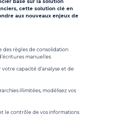
ncier
basé sur la solution
nciers, cette solution clé en
pondre aux nouveaux enjeux de
e des règles de consolidation
d’écritures manuelles
r votre capacité d’analyse et de
archies illimitées, modélisez vos
 et le contrôle de vos informations