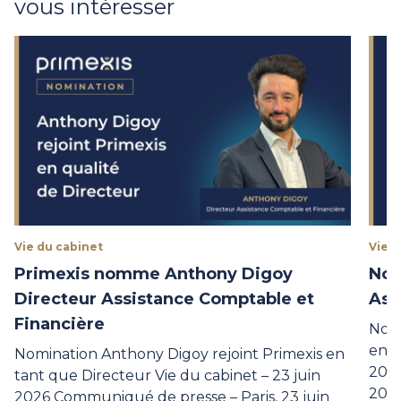
vous intéresser
Vie du cabinet
Vie d
Primexis nomme Anthony Digoy
Nom
Directeur Assistance Comptable et
Ass
Financière
Nomi
en t
Nomination Anthony Digoy rejoint Primexis en
2026
tant que Directeur Vie du cabinet – 23 juin
202
2026 Communiqué de presse – Paris, 23 juin