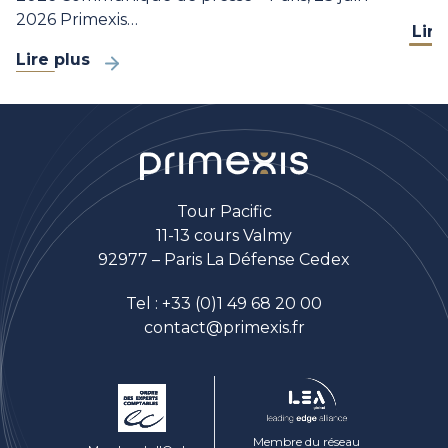
2026 Primexis…
Lire
Lire plus
Tour Pacific
11-13 cours Valmy
92977 – Paris La Défense Cedex
Tel :
+33 (0)1 49 68 20 00
contact@primexis.fr
Membre du réseau