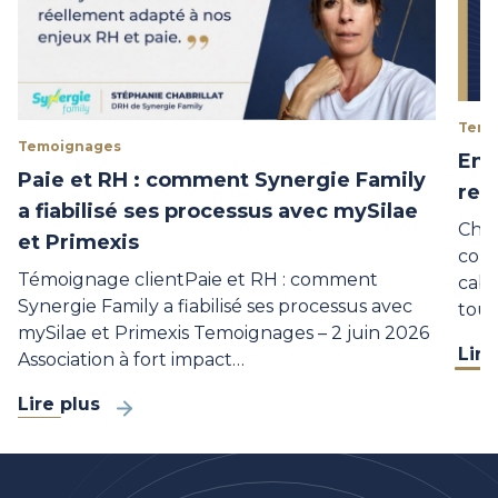
Temo
Temoignages
Ent
Paie et RH : comment Synergie Family
res
a fiabilisé ses processus avec mySilae
Chez
et Primexis
comp
Témoignage clientPaie et RH : comment
cabi
Synergie Family a fiabilisé ses processus avec
tout
mySilae et Primexis Temoignages – 2 juin 2026
Lire
Association à fort impact…
Lire plus