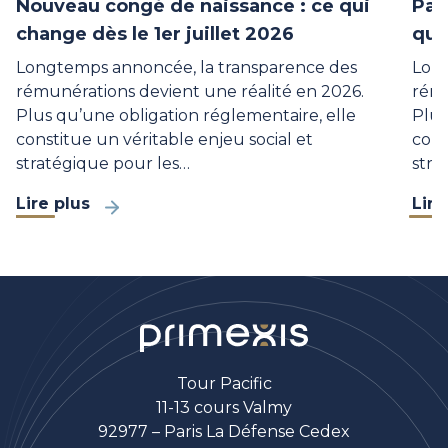
Nouveau congé de naissance : ce qui
Pan
change dès le 1er juillet 2026
qui
Longtemps annoncée, la transparence des
Long
rémunérations devient une réalité en 2026.
rému
Plus qu’une obligation réglementaire, elle
Plus
constitue un véritable enjeu social et
cons
stratégique pour les…
stra
Lire plus
Lire
Tour Pacific
11-13 cours Valmy
92977 – Paris La Défense Cedex