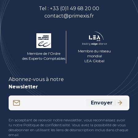
Tel :
+33 (0)1 49 68 20 00
contact@primexis.fr
Membre du réseau
Membre de l'Ordre
mondial
des Experts-Comptables
LEA Global
Abonnez-vous à notre
Newsletter
Email
Envoyer
(Nécessaire)
CAPTCHA
En acceptant de recevoir notre newsletter, vous reconnaissez avoir
lu notre Politique de confidentialité. Vous avez la possibilité de vous
désabonner en utilisant les liens de désinscription inclus dans chaque
email.