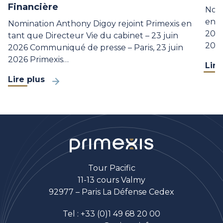
Financière
Nomi
en t
Nomination Anthony Digoy rejoint Primexis en
2026
tant que Directeur Vie du cabinet – 23 juin
202
2026 Communiqué de presse – Paris, 23 juin
2026 Primexis…
Lire
Lire plus
Tour Pacific
11-13 cours Valmy
92977 – Paris La Défense Cedex
Tel :
+33 (0)1 49 68 20 00