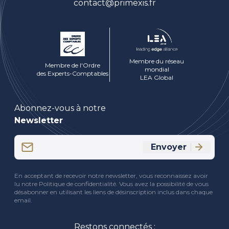
contact@primexis.fr
Membre du réseau
Membre de l'Ordre
mondial
des Experts-Comptables
LEA Global
Abonnez-vous à notre
Newsletter
Email
Envoyer
(Nécessaire)
CAPTCHA
En acceptant de recevoir notre newsletter, vous reconnaissez avoir
lu notre Politique de confidentialité. Vous avez la possibilité de vous
désabonner en utilisant les liens de désinscription inclus dans chaque
email.
Restons connectés :