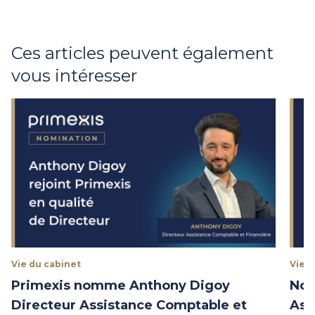
Ces articles peuvent également
vous intéresser
Vie du cabinet
Vie d
Primexis nomme Anthony Digoy
Nom
Directeur Assistance Comptable et
Ass