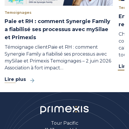
Temo
Temoignages
Ent
Paie et RH : comment Synergie Family
res
a fiabilisé ses processus avec mySilae
Chez
et Primexis
comp
Témoignage clientPaie et RH : comment
cabi
Synergie Family a fiabilisé ses processus avec
tout
mySilae et Primexis Temoignages – 2 juin 2026
Lire
Association à fort impact…
Lire plus
Tour Pacific