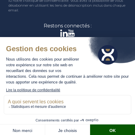
lu notre Politique de confidentialité. Vous avez la possibilité de vous
désabonner en utilisant les liens de désinscription inclus dans chaque
email.
Restons connectés :
A propos
Travailler chez Primexis
Nos offres d’emploi
Nous contacter
Notre brochure
Notre rapport RSE
Mention Légales
-
Politique de confidentialité
© 2026 Primexis - Tous droits réservés
Conception : Amphibee