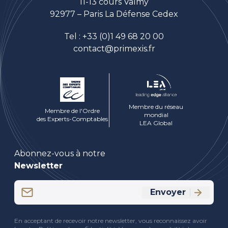
11-13 cours Valmy
92977 – Paris La Défense Cedex
Tel :
+33 (0)1 49 68 20 00
contact@primexis.fr
Membre du réseau
Membre de l'Ordre
mondial
des Experts-Comptables
LEA Global
Abonnez-vous à notre
Newsletter
Email
Envoyer
(Nécessaire)
CAPTCHA
En acceptant de recevoir notre newsletter, vous reconnaissez avoir