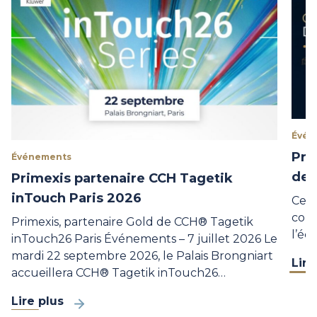
Évén
Pri
Événements
de 
Primexis partenaire CCH Tagetik
inTouch Paris 2026
Ce j
conv
Primexis, partenaire Gold de CCH® Tagetik
l’éc
inTouch26 Paris Événements – 7 juillet 2026 Le
mardi 22 septembre 2026, le Palais Brongniart
Lire
accueillera CCH® Tagetik inTouch26…
Lire plus