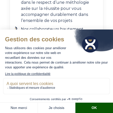
dans le respect d’une méthologie
axée sur la réussite pour vous
accompagner durablement dans
l’ensemble de vos projets
Nos collaborateurs hautement
qualifiés évoluent au sein d’équipes
pluridisciplinaires pour développer
leurs compétences et apporter un
haut niveau de prestation
Chez Primexis, l’engagement de nos
collaborateurs contribue pleinement
à la réussite de nos clients, basé sur
une relation de confiance et de
respect mutuel. Ensemble, nous
faisons en sorte que notre réputation
de notre cabinet demeure
irréprochable