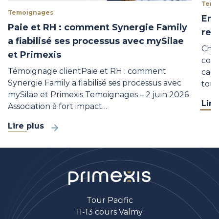
Temo
Temoignages
Ent
Paie et RH : comment Synergie Family
res
a fiabilisé ses processus avec mySilae
Chez
et Primexis
comp
Témoignage clientPaie et RH : comment
cabi
Synergie Family a fiabilisé ses processus avec
tout
mySilae et Primexis Temoignages – 2 juin 2026
Lire
Association à fort impact…
Lire plus
Tour Pacific
11-13 cours Valmy