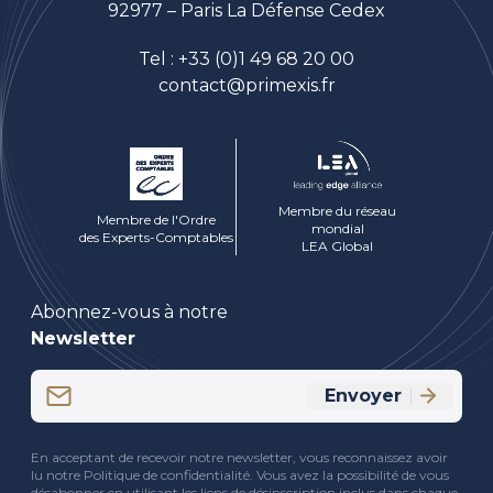
92977 – Paris La Défense Cedex
Tel :
+33 (0)1 49 68 20 00
contact@primexis.fr
Membre du réseau
Membre de l'Ordre
mondial
des Experts-Comptables
LEA Global
Abonnez-vous à notre
Newsletter
Email
Envoyer
(Nécessaire)
CAPTCHA
En acceptant de recevoir notre newsletter, vous reconnaissez avoir
lu notre Politique de confidentialité. Vous avez la possibilité de vous
désabonner en utilisant les liens de désinscription inclus dans chaque