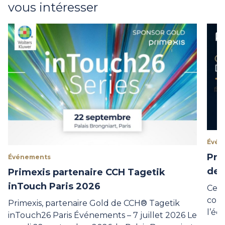
vous intéresser
Évén
Pri
Événements
de 
Primexis partenaire CCH Tagetik
inTouch Paris 2026
Ce j
conv
Primexis, partenaire Gold de CCH® Tagetik
l’éc
inTouch26 Paris Événements – 7 juillet 2026 Le