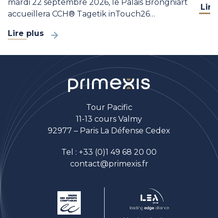
mardi 22 septembre 2026, le Palais Brongniart
Lire
accueillera CCH® Tagetik inTouch26…
Lire plus
Tour Pacific
11-13 cours Valmy
92977 – Paris La Défense Cedex
Tel :
+33 (0)1 49 68 20 00
contact@primexis.fr