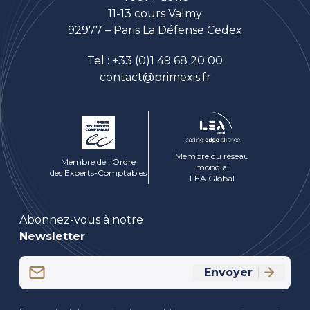
11-13 cours Valmy
92977 – Paris La Défense Cedex
Tel :
+33 (0)1 49 68 20 00
contact@primexis.fr
Membre du réseau
Membre de l'Ordre
mondial
des Experts-Comptables
LEA Global
Abonnez-vous à notre
Newsletter
Email
Envoyer
(Nécessaire)
CAPTCHA