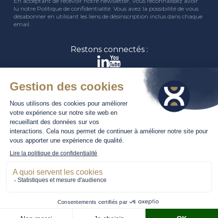
En acceptant de recevoir notre newsletter, vous reconnaissez avoir
lu notre Politique de confidentialité. Vous avez la possibilité de vous
désabonner en utilisant les liens de désinscription inclus dans chaque
email.
Restons connectés :
A propos
Travailler chez Primexis
Nos offres d’emploi
Nous contacter
Notre brochure
Notre rapport RSE
Mention Légales
-
Politique de confidentialité
© 2026 Primexis - Tous droits réservés
Conception : Amphibee