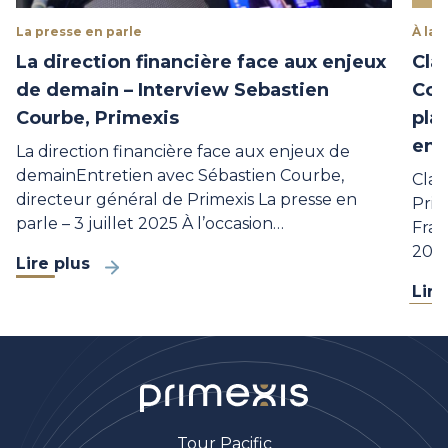
La presse en parle
À la 
La direction financière face aux enjeux
Cla
de demain – Interview Sebastien
Com
Courbe, Primexis
pla
en 
La direction financière face aux enjeux de
demainEntretien avec Sébastien Courbe,
Clas
directeur général de Primexis La presse en
Prim
parle – 3 juillet 2025 À l’occasion…
Fran
2025
Lire plus
Lire
Tour Pacific